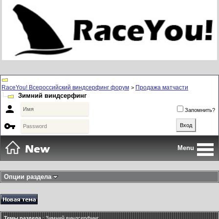
RaceYou! Всероссийский виндсерфинг форум
Продажа матчасти
>
Зимний виндсерфинг

Запомнить?

Menu
Опции раздела
Темы раздела
: Зимний виндсерфинг