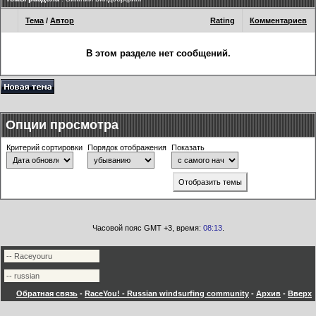
Тема
/
Автор
Rating
Комментариев
В этом разделе нет сообщений.
Опции просмотра
Критерий сортировки
Порядок отображения
Показать
Часовой пояс GMT +3, время:
08:13
.
Обратная связь
-
RaceYou! - Russian windsurfing community
-
Архив
-
Вверх