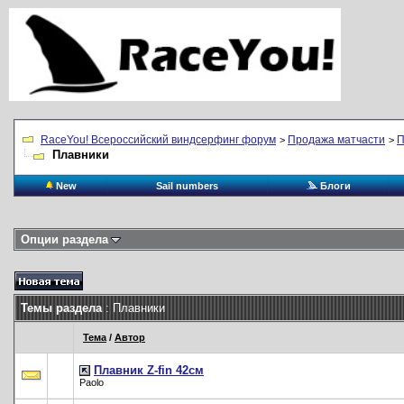
RaceYou! Всероссийский виндсерфинг форум
Продажа матчасти
П
>
>
Плавники
New
Sail numbers
Блоги
Опции раздела
Темы раздела
: Плавники
Тема
/
Автор
Плавник Z-fin 42см
Paolo