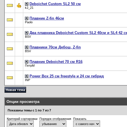
Deboichet Custom SL2 50 см
k2_21
Плавник Z-fin 46см
Paolo
Два плавника Deboichet Custom SL2 40см и SL4 42 с
BSV
Плавники 70см Дебош, Z-fin
BSV
Плавник Deboichet 70 см R16
ПетрМ
Power Box 25 см freestyle и 24 см гибрид
INP
Опции просмотра
Показаны темы с 1 по 7 из 7
Критерий сортировки
Порядок отображения
Показать