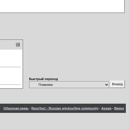
Быстрый переход
Обратная связь
-
RaceYou! - Russian windsurfing community
-
Архив
-
Вверх