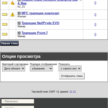
0
& Bag
k2_21
MFC трапеция композит
0
Roman
Трапеции NeilPryde EVO
0
Макар
Трапеции Point-7
0
Макар
Опции просмотра
Критерий сортировки
Порядок отображения
Показать
Часовой пояс GMT +3, время:
11:12
.