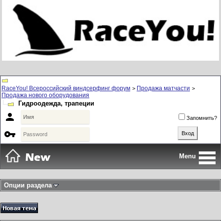
RaceYou! Всероссийский виндсерфинг форум
Продажа матчасти
>
>
Продажа нового оборудования
Гидроодежда, трапеции

Запомнить?

Menu
Опции раздела