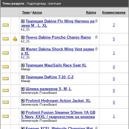
Темы раздела
: Гидроодежда, трапеции
Тема
/
Автор
Rating
Комментариев
Трапеция Dakine Fly Wing Harness ра
2
змер M , L, XL
k2_21
Пончо Dakine Poncho Chanjo Raino
5
k2_21
Жилет Dakina Shock Wing Vest разме
1
р XL
k2_21
Трапеция MauiSails Race Seat XL
0
Макар
Трапеции DaKine T-10, C-2
0
Макар
Шлема размеров S, M, L
0
Simmerstyle /TransBoard
Prolimit Hydrogen Action Jacket, XL
0
Simmerstyle /TransBoard
Prolimit Fusion Steamer 5/3mm YA GB
1
S Navy, XXXL / гидрокостюм на юниора
Simmerstyle /TransBoard
Коврик XCEL Wetsuits Changing Mat