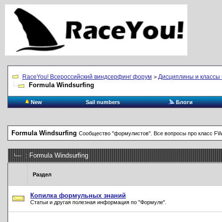
RaceYou! Всероссийский виндсерфинг форум
Дисциплины и классы 
>
Formula Windsurfing
New
Sail numbers
Блоги
Formula Windsurfing
Сообщество "формулистов". Все вопросы про класс FW
: Formula Windsurfing
Раздел
Копилка формульных знаний
Статьи и другая полезная информация по "Формуле".