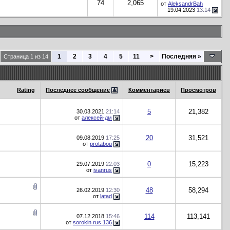
74
2,065
от
AleksandrBah
19.04.2023
13:14
1
2
3
4
5
11
>
Последняя
»
Страница 1 из 14
Rating
Последнее сообщение
Комментариев
Просмотров
5
21,382
30.03.2021
21:14
от
алексей-дм
20
31,521
09.08.2019
17:25
от
protabou
0
15,223
29.07.2019
22:03
от
ivanrus
48
58,294
26.02.2019
12:30
от
latad
114
113,141
07.12.2018
15:46
от
sorokin rus 136