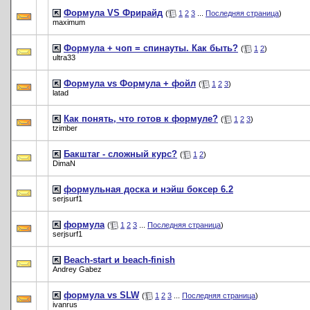
Формула VS Фрирайд
(
1
2
3
...
Последняя страница
)
maximum
Формула + чоп = спинауты. Как быть?
(
1
2
)
ultra33
Формула vs Формула + фойл
(
1
2
3
)
latad
Как понять, что готов к формуле?
(
1
2
3
)
tzimber
Бакштаг - сложный курс?
(
1
2
)
DimaN
формульная доска и нэйш боксер 6.2
serjsurf1
формула
(
1
2
3
...
Последняя страница
)
serjsurf1
Beach-start и beach-finish
Andrey Gabez
формула vs SLW
(
1
2
3
...
Последняя страница
)
ivanrus