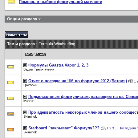
Помощь в выборе формульной матчасти
Опции раздела
Темы раздела
: Formula Windsurfing
Тема
/
Автор
Формулы Gaastra Vapor 1, 2, 3
Вадим Гиниятуллин
Отчет о поездке на ЧМ по формуле 2012 (Латвия)
(
1
Григорий
Подмосковным формулистам, катающим на оз. Сенеж
ivanrus
Про адекватность некоторых членов нашего сообщест
Skiminok
Starboard "закрывает" Формулу???
(
1
2
3
...
Последняя 
Skiminok