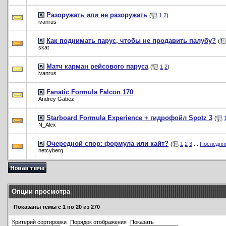
Разоружать или не разоружать
(
1
2
)
ivanrus
Как поднимать парус, чтобы не продавить палубу?
(
skat
Матч карман рейсового паруса
(
1
2
)
ivanrus
Fanatic Formula Falcon 170
Andrey Gabez
Starboard Formula Experience + гидрофойл Spotz 3
(
N_Alex
Очередной спор: формула или кайт?
(
1
2
3
...
Последня
netcyberg
Опции просмотра
Показаны темы с 1 по 20 из 270
Критерий сортировки
Порядок отображения
Показать