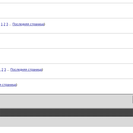
1
2
3
...
Последняя страница
)
1
2
3
...
Последняя страница
)
я страница
)