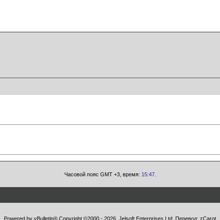
Часовой пояс GMT +3, время:
15:47
.
Powered by vBulletin® Copyright ©2000 - 2026, Jelsoft Enterprises Ltd. Перевод:
zCarot