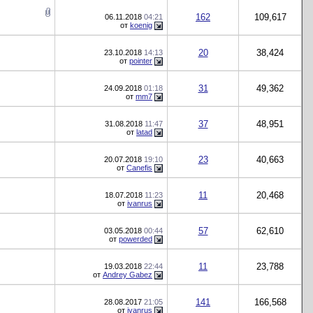
162
109,617
06.11.2018
04:21
от
koenig
20
38,424
23.10.2018
14:13
от
pointer
31
49,362
24.09.2018
01:18
от
mm7
37
48,951
31.08.2018
11:47
от
latad
23
40,663
20.07.2018
19:10
от
Canefis
11
20,468
18.07.2018
11:23
от
ivanrus
57
62,610
03.05.2018
00:44
от
powerded
11
23,788
19.03.2018
22:44
от
Andrey Gabez
141
166,568
28.08.2017
21:05
от
ivanrus