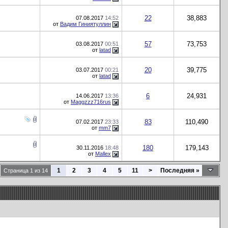
22
38,883
07.08.2017
14:52
от
Вадим Гиниятуллин
57
73,753
03.08.2017
00:51
от
latad
20
39,775
03.07.2017
00:21
от
latad
6
24,931
14.06.2017
13:36
от
Maggzzz716rus
83
110,490
07.02.2017
23:33
от
mm7
180
179,143
30.11.2016
18:48
от
Mallex
1
2
3
4
5
11
>
Последняя
»
Страница 1 из 14