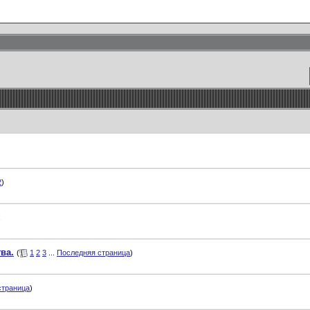
2
)
ва.
(
1
2
3
...
Последняя страница
)
страница
)