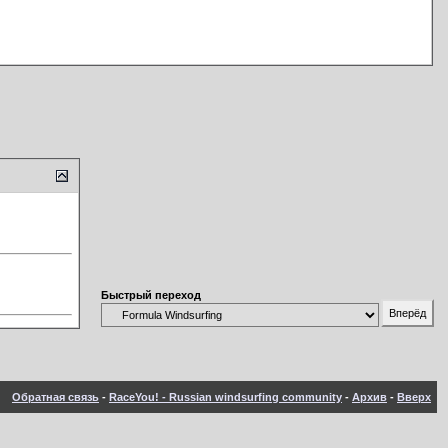
Быстрый переход
Обратная связь
-
RaceYou! - Russian windsurfing community
-
Архив
-
Вверх