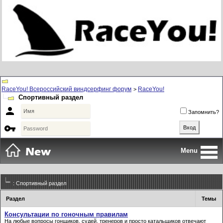
RaceYou! Всероссийский виндсерфинг форум
RaceYou!
>
Спортивный раздел

Запомнить?

Menu
: Спортивный раздел
Раздел
Темы
Консультации по гоночным правилам
На любые вопросы гонщиков, судей, тренеров и просто катальщиков отвечают