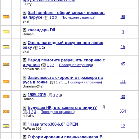
Flurry
Sail numbers - общий список номеров
98
на парусе
(
1
2
3
...
Последняя страница
)
skat
календарь DII
0
Roman
Очень наглядный рисунок про лавир
15
овку
(
1
2
)
skat
Народ помогите разрешить спорную с
45
итуацию
(
1
2
3
...
Последняя страница
)
sorokin rus 136
Зависимость скорости от размера па
111
руса в гонке.
(
1
2
3
...
Последняя страница
)
Виталий-242
1985-2015
(
1
2
3
)
30
Roman
Будущее НК, кто каким его видит?
354
(
1
2
3
...
Последняя страница
)
puhalev
"Навигатор300-6,8" OPEN
12
PaParus686
О формировании плана-календаря В