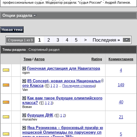
профессиональные судьи. Модератор раздела: "судья России" - Андрей Латинов.
Опции раздела
1
2
3
4
5
>
Последняя
»
Страница 1 из 9
Темы раздела
: Спортивный раздел
Тема
/
Автор
Rating
Комментариев
Гоночная дистанция для Навигатора
4
ogon
85 Concept- новая доска Национальн
149
ого Класса
(
1
2
3
...
Последняя страница
)
Van
Как вам такое будущее олимпийского
40
класса?
(
1
2
3
)
Вован
будущее ДНК
(
1
2
)
21
murashev
Яна Резникова – бронзовый призёр ю
ношеской Олимпиады по парусному сп
5
орту в классе «Техно 293»