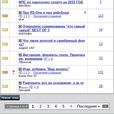
1
ФПС по парусному спорту на 2015 ГОД
AlexSilver
Про RS:One и про рейсборд
113
(
1
2
3
...
Последняя страница
)
skat
Очередное соревнование "кто самый
14
самый" BEST OF 3
Kirill Kirillov
Что такое золотой и серебряный фло
13
та?
андрей 1357
Дистанции, форматы гонок. Предлага
23
ем, развиваем
(
1
2
)
ПВоногов
Итак, рубрика "Ваш вопрос"
131
(
1
2
3
...
Последняя страница
)
Борян Rus-23
Разрушить все до основания, а за те
28
м.......
(
1
2
)
Григорий
1
2
3
4
5
>
Последняя
»
Страница 1 из 9