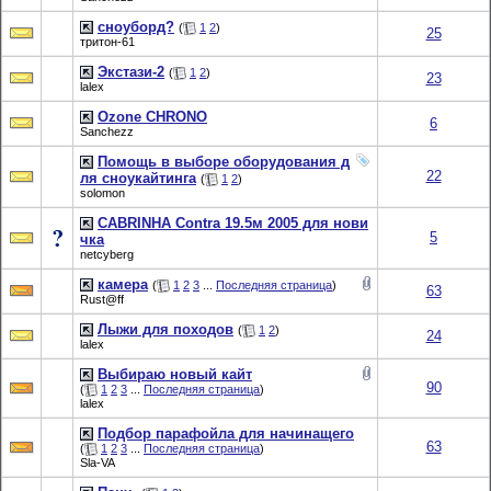
сноуборд?
(
1
2
)
25
тритон-61
Экстази-2
(
1
2
)
23
lalex
Ozone CHRONO
6
Sanchezz
Помощь в выборе оборудования д
22
ля сноукайтинга
(
1
2
)
solomon
CABRINHA Contra 19.5м 2005 для нови
5
чка
netcyberg
камера
(
1
2
3
...
Последняя страница
)
63
Rust@ff
Лыжи для походов
(
1
2
)
24
lalex
Выбираю новый кайт
90
(
1
2
3
...
Последняя страница
)
lalex
Подбор парафойла для начинащего
63
(
1
2
3
...
Последняя страница
)
Sla-VA