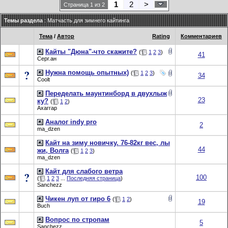
1
2
>
Страница 1 из 2
Темы раздела
: Матчасть для зимнего кайтинга
Тема
/
Автор
Rating
Комментариев
Кайты "Дюна"-что скажите?
(
1
2
3
)
41
Серг.ан
Нужна помощь опытных)
(
1
2
3
)
34
Coolt
Переделать маунтинборд в двухлыж
23
ку?
(
1
2
)
Ахаггар
Аналог indy pro
2
ma_dzen
Кайт на зиму новичку. 76-82кг вес, лы
44
жи, Волга
(
1
2
3
)
ma_dzen
Кайт для слабого ветра
100
(
1
2
3
...
Последняя страница
)
Sanchezz
Чикен луп от гиро 6
(
1
2
)
19
Buch
Вопрос по стропам
5
Sanchezz