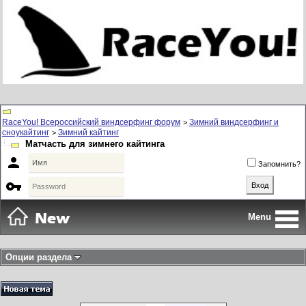
RaceYou! Всероссийский виндсерфинг форум
Зимний виндсерфинг и
>
сноукайтинг
Зимний кайтинг
>
Матчасть для зимнего кайтинга

Запомнить?

Menu
Опции раздела