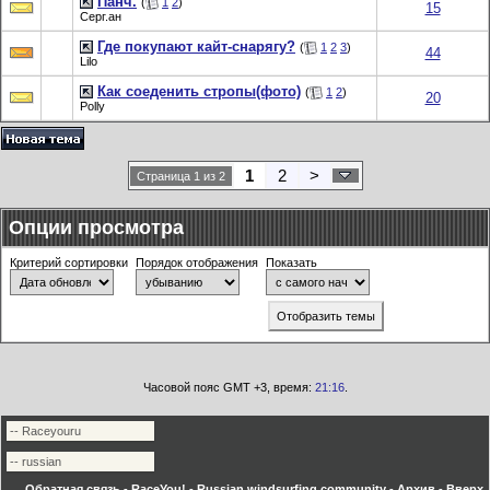
Панч.
(
1
2
)
15
Серг.ан
Где покупают кайт-снарягу?
(
1
2
3
)
44
Lilo
Как соеденить стропы(фото)
(
1
2
)
20
Polly
1
2
>
Страница 1 из 2
Опции просмотра
Критерий сортировки
Порядок отображения
Показать
Часовой пояс GMT +3, время:
21:16
.
Обратная связь
-
RaceYou! - Russian windsurfing community
-
Архив
-
Вверх