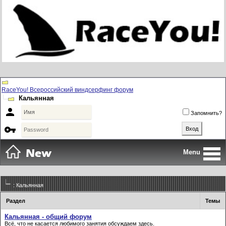
RaceYou! Всероссийский виндсерфинг форум
Кальянная

Запомнить?

Menu
: Кальянная
Раздел
Темы
Кальянная - общий форум
Всё, что не касается любимого занятия обсуждаем здесь.