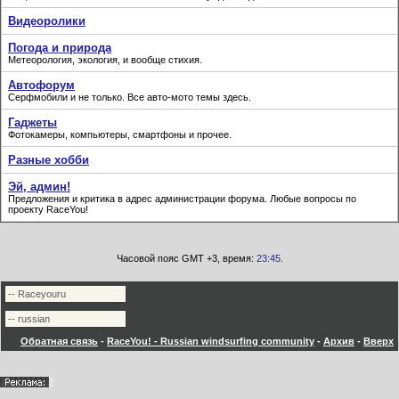
Видеоролики
Погода и природа
Метеорология, экология, и вообще стихия.
Автофорум
Серфмобили и не только. Все авто-мото темы здесь.
Гаджеты
Фотокамеры, компьютеры, смартфоны и прочее.
Разные хобби
Эй, админ!
Предложения и критика в адрес администрации форума. Любые вопросы по
проекту RaceYou!
Часовой пояс GMT +3, время:
23:45
.
Обратная связь
-
RaceYou! - Russian windsurfing community
-
Архив
-
Вверх