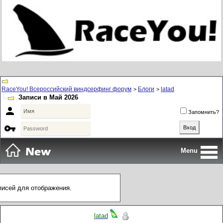
RaceYou! Всероссийский виндсерфинг форум
Блоги
latad
>
>
Записи в Май 2026

Запомнить?

Menu
аписей для отображения.
latad