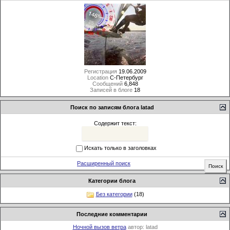
Регистрация
19.06.2009
Location
C-Петербург
Сообщений
6,848
Записей в блоге
18
Поиск по записям блога latad
Содержит текст:
Искать только в заголовках
Расширенный поиск
Категории блога
Без категории
(18)
Последние комментарии
Ночной вызов ветра
автор:
latad