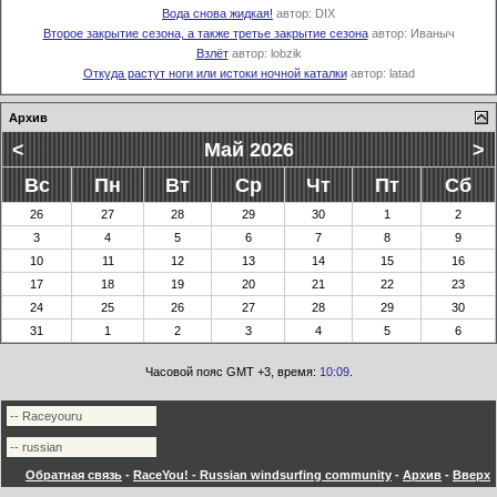
Вода снова жидкая!
автор:
DIX
Второе закрытие сезона, а также третье закрытие сезона
автор:
Иваныч
Взлёт
автор:
lobzik
Откуда растут ноги или истоки ночной каталки
автор:
latad
Архив
<
Май 2026
>
Вс
Пн
Вт
Ср
Чт
Пт
Сб
26
27
28
29
30
1
2
3
4
5
6
7
8
9
10
11
12
13
14
15
16
17
18
19
20
21
22
23
24
25
26
27
28
29
30
31
1
2
3
4
5
6
Часовой пояс GMT +3, время:
10:09
.
Обратная связь
-
RaceYou! - Russian windsurfing community
-
Архив
-
Вверх