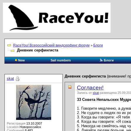
RaceYou! Всероссийский виндсерфинг форум
Блоги
>
Дневник серфингиста
New
Sail numbers
Блоги
Дневник серфингиста
(внимание! п
skat
Согласен!
Запись от
skat
размещена 25.09.201
33 Совета Непальских Мудр
1. Говорите медленно, а дума
2. Не судите о людях по их р
3. Когда вы говорите: «Я тебя
4. Когда вы говорите: «Я сожа
Регистрация
13.10.2007
5. Никогда не смейтесь над ч
Location
Новороссийск
6. Давайте людям больше, че
Сообщений
8,483