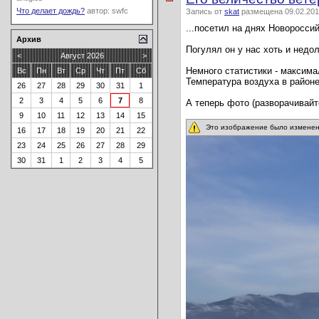
Что делает дождь?
автор:
swfc
Запись от
skat
размещена 09.02.201
...посетил на днях Новороссий
Архив
Погулял он у нас хоть и недол
<
Август 2026
>
Немного статистики - максимал
Вс
Пн
Вт
Ср
Чт
Пт
Сб
Температура воздуха в районе
26
27
28
29
30
31
1
2
3
4
5
6
7
8
А теперь фото (разворачивайт
9
10
11
12
13
14
15
Это изображение было изменен
16
17
18
19
20
21
22
23
24
25
26
27
28
29
30
31
1
2
3
4
5