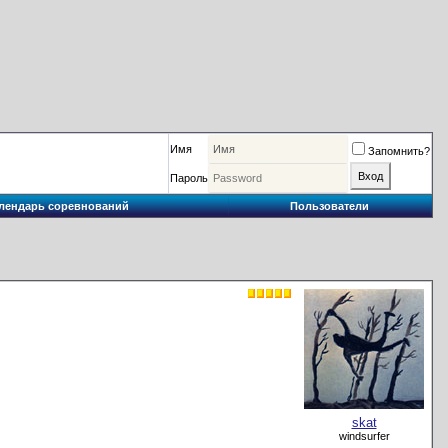
Имя
Запомнить?
Пароль
лендарь соревнований
Пользователи
skat
windsurfer