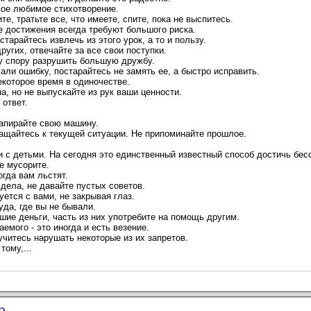
вое любимое стихотворение.
те, тратьте все, что имеете, спите, пока не выспитесь.
е достижения всегда требуют большого риска.
старайтесь извлечь из этого урок, а то и пользу.
ругих, отвечайте за все свои поступки.
у спору разрушить большую дружбу.
лали ошибку, постарайтесь не замять ее, а быстро исправить.
екоторое время в одиночестве.
а, но не выпускайте из рук ваши ценности.
 ответ.
 запирайте свою машину.
ащайтесь к текущей ситуации. Не припоминайте прошлое.
и с детьми. На сегодня это единственный известный способ достичь бес
е мусорите.
огда вам льстят.
дела, не давайте пустых советов.
уется с вами, не закрывая глаз.
уда, где вы не бывали.
шие деньги, часть из них употребите на помощь другим.
емого - это иногда и есть везение.
учитесь нарушать некоторые из их запретов.
тому,...
...