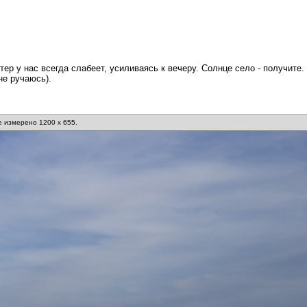
тер у нас всегда слабеет, усиливаясь к вечеру. Солнце село - получите.
не ручаюсь).
 измерено 1200 x 655.