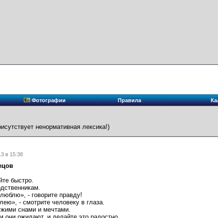
Фотографии
Правила
Ка
рисутствует ненормативная лексика!)
3 в 15:38
ецов
йте быстро.
одственникам.
 люблю», - говорите правду!
лею», - смотрите человеку в глаза.
ужими снами и мечтами.
м они ожидают, и делайте это радостно.