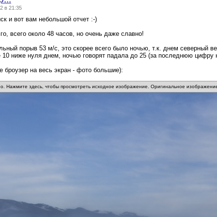
2 в 21:35
ск и вот вам небольшой отчет :-)
го, всего около 48 часов, но очень даже славно!
ьный порыв 53 м/c, это скорее всего было ночью, т.к. днем северный ве
 10 ниже нуля днем, ночью говорят падала до 25 (за последнюю цифру 
е броузер на весь экран - фото большие):
о. Нажмите здесь, чтобы просмотреть исходное изображение. Оригинальное изображение