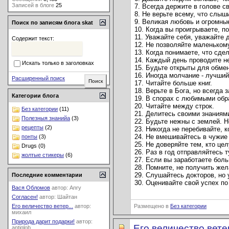
Записей в блоге
25
7. Всегда держите в голове с
8. Не верьте всему, что слыши
9. Великая любовь и огромны
Поиск по записям блога skat
10. Когда вы проигрываете, по
11. Уважайте себя, уважайте д
Содержит текст:
12. Не позволяйте маленьком
13. Когда понимаете, что сде
14. Каждый день проводите н
Искать только в заголовках
15. Будьте открыты для обмен
16. Иногда молчание - лучший
Расширенный поиск
17. Читайте больше книг.
18. Верьте в Бога, но всегда
Категории блога
19. В спорах с любимыми обр
20. Читайте между строк.
Без категории
(11)
21. Делитесь своими знаниям
Полезныя знанийа
(3)
22. Будьте нежны с землей. Н
рецепты
(2)
23. Никогда не перебивайте, к
24. Не вмешивайтесь в чужие 
понты
(3)
25. Не доверяйте тем, кто цел
Drugs (0)
26. Раз в год отправляйтесь т
жолтые стикеры
(6)
27. Если вы заработаете боль
28. Помните, не получить жела
29. Слушайтесь докторов, но 
Последние комментарии
30. Оценивайте свой успех по 
Вася Обломов
автор:
Anry
Согласен!
автор:
Шайтан
Размещено в
Без категории
Его величество ветер...
автор:
михаил
Природа дарит подарки!
автор:
Его величество ветер
antiglob