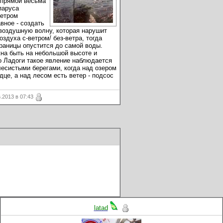
 прямой весьма
паруса
ветром
вное - создать
воздушную волну, которая нарушит
здуха с-ветром/ без-ветра, тогда
 границы опустится до самой воды.
жна быть на небольшой высоте и
о Ладоги такое явление наблюдается
лесистыми берегами, когда над озером
дце, а над лесом есть ветер - подсос
2013 в 07:43
)
latad