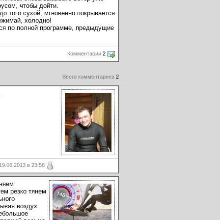
усом, чтобы дойти.
 до того сухой, мгновенно покрывается
выжимай, холодно!
ылся по полной программе, предыдущие
Комментарии
2
Всего комментариев
2
.
9.06.2013 в 23:58
оняем
тем резко тянем
ьного
сывая воздух
небольшое