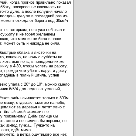
учай, когда прогноз правильно показал
убботу, воскресенье оказалось на
то-то дуло, а после полудня начало
 полдень дунуло в последний раз из-
в момент отхода от берега под 30км/ч
нт с ветерком, но я уже побывал в
 субботу и не горел желанием
знаю, что молния не била в наше
т, может быть и никогда не била.
 быстрые облака и листочки на
о, конечно, не ночь с субботы на
о хоть всю ночь, в понедельник же
чку в 4-30, чтобы успеть на работу,
е, прежде чем убрать парус и доску,
попадёшь в полный штиль, успев
езко упала с 20° до 10°, можно смело
мчик 6/5/4 для ледовых условий,
ёгкая рябь начинается только в 300м
 не машу, отдыхаю, смотрю на небо,
 цепляют за деревья и летят явно с
о тёплый слой скользит по
у приземному. Днём солнце бы
ть слои и появились бы порывы, но
ак из-под тучки... Тучка-то на
 наша, идёт мимо...
лометр, а ветра ощутимого всё нет,