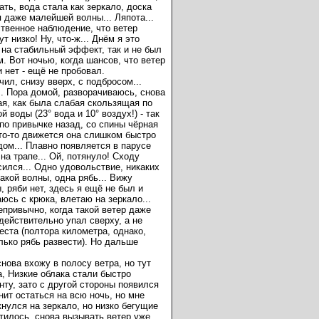
ать, вода стала как зеркало, доска
 даже малейшей волны... Ляпота...
ственное наблюдение, что ветер
т низко! Ну, что-ж... Днём я это
 на стабильный эффект, так и не был
м. Вот ночью, когда шансов, что ветер
и нет - ещё не пробовал.
чил, снизу вверх, с подбросом...
.. Пора домой, разворачиваюсь, снова
ая, как была слабая скользящая по
й воды (23° вода и 10° воздух!) - так
по привычке назад, со спины чёрная
Что-то движется она слишком быстро
дом... Плавно появляется в парусе
на трапе... Ой, потянуло! Сходу
сился... Одно удовольствие, никаких
какой волны, одна рябь... Вижу
 ряби нет, здесь я ещё не был и
юсь с крюка, влетаю на зеркало...
непривычно, когда такой ветер даже
 действительно упал сверху, а не
места (полтора километра, однако,
лько рябь развести). Но дальше
нова вхожу в полосу ветра, но тут
, Низкие облака стали быстро
нту, зато с другой стороны появился
ит остаться на всю ночь, но мне
кнулся на зеркало, но низко бегущие
тилось, снова вызывать ветер уже