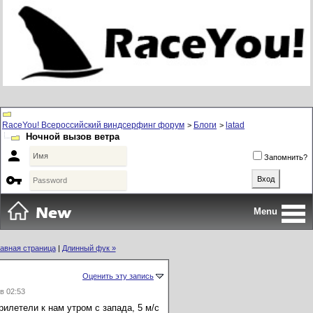
RaceYou! Всероссийский виндсерфинг форум
Блоги
latad
>
>
Ночной вызов ветра

Запомнить?

Menu
авная страница
|
Длинный фук »
Оценить эту запись
в 02:53
рилетели к нам утром с запада, 5 м/с