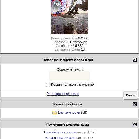
Регистрация
19.06.2009
Location
C-Петербург
Сообщений
6,852
Записей в блоге
18
Поиск по записям блога latad
Содержит текст:
Искать только в заголовках
Расширенный поиск
Категории блога
Без категории
(18)
Последние комментарии
Ночной вызов ветра
автор:
latad
Вода снова жидкая!
автор:
DIX