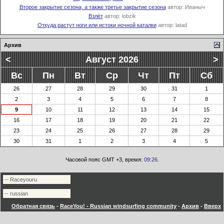
Второе закрытие сезона, а также третье закрытие сезона
автор:
Иваныч
Взлёт
автор:
lobzik
Откуда растут ноги или истоки ночной каталки
автор:
latad
Архив
<
Август 2026
>
Вс
Пн
Вт
Ср
Чт
Пт
Сб
26
27
28
29
30
31
1
2
3
4
5
6
7
8
9
10
11
12
13
14
15
16
17
18
19
20
21
22
23
24
25
26
27
28
29
30
31
1
2
3
4
5
Часовой пояс GMT +3, время:
09:26
.
Обратная связь
-
RaceYou! - Russian windsurfing community
-
Архив
-
Вверх