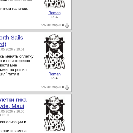
нтном наличии.
Roman
RFA
Комментарии
0
rth Sails
rd)
05.2026 в 19:51
усь менять оплетку
о и не интересно.
ности мне
ными, но решил
ил" тату в
Roman
RFA
Комментарии
0
летки гика
yde, Maui
05.2026 в 16:55
в 16:11
сонализации и
 ветки и замена