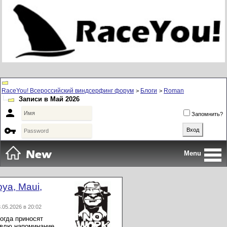
RaceYou! Всероссийский виндсерфинг форум
Блоги
Roman
>
>
Записи в Май 2026

Запомнить?

Menu
ya, Maui,
05.2026 в 20:02
ногда приносят
авлю напоминание