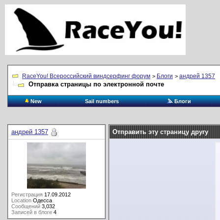
RaceYou! Всероссийский виндсерфинг форум
Блоги
андрей 1357
>
>
Отправка страницы по электронной почте
New
Sail numbers
Блоги
андрей 1357
Отправить эту страницу другу
Регистрация
17.09.2012
Location
Одесса
Сообщений
3,032
Записей в блоге
4