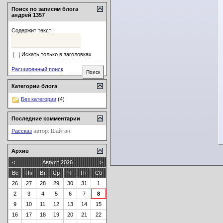
Поиск по записям блога
андрей 1357
Содержит текст:
Искать только в заголовках
Расширенный поиск
Категории блога
Без категории
(4)
Последние комментарии
Рассказ
автор:
Шайтан
Архив
<
Август 2026
>
Вс
Пн
Вт
Ср
Чт
Пт
Сб
26
27
28
29
30
31
1
2
3
4
5
6
7
8
9
10
11
12
13
14
15
16
17
18
19
20
21
22