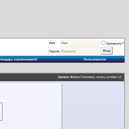
Имя
Запомнить?
Пароль
лендарь соревнований
Пользователи
Запись блога
Оленевка, конец октября 12.