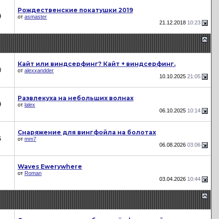
Рождественские покатушки 2019
9
от
asmaster
21.12.2018
10:23
Кайт или виндсерфинг? Кайт + виндсерфинг.
0
от
alexxandder
10.10.2025
21:05
Развлекуха на небольших волнах
9
от
lalex
06.10.2025
10:14
Снаряжение для вингфойла на болотах
6
от
mm7
06.08.2026
03:06
Waves Ewerywhere
от
Roman
03.04.2026
10:44