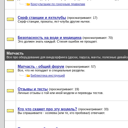
:
Консультации по гоночным правилам
Серф станции и яхтклубы
(просматривают: 17)
Серф-станции, прокаты, яхт-клубы другие нычки.
Безопасность на воде и медицина
(просматривают: 70)
Это должен знать каждый. Стихия ошибок не прощает.
Матчасть
Все про оборудование для виндсерфинга (доски, паруса, мачты, полезные девайсы 
Матчасть - общий форум
(просматривают: 57)
Все, что не попадает в специальные разделы.
:
Библиотека инструкций
Отзывы и тесты
(просматривают: 19)
Личные отзывы о той или иной модели и переводы тестов.
Кто что скажет про эту модель?
(просматривают: 33)
Вы спрашиваете - хозяева (или те, кто пробовал) отвечают.