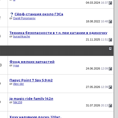
04.03.2024
16:37
Сёрф-станция около ГЭСа
2
от
Daniil Ponomarev
18.08.2022
10:48
Техника безопасности в т.ч. при катании в одиночку
3
от
burashkache
21.11.2025
11:51
Фонд мелких запчастей
0
от
ryaa
24.06.2026
12:09
Парус Point 7 Spy 5,9 m2
9
от
Alex-der
27.05.2026
12:39
jp magic ride family 142л
9
от
Nik159
31.07.2026
20:13
Хочу надувную доску. 120кг.