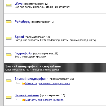
Wave
(просматривают: 12)
Все про волны и про тех, кто на них катается!
Рейсборд
(просматривают: 9)
Speed
(просматривают: 13)
Заезды на скорость, GPS-windsurfing, споты, личные рекорды и т.д.
Гидрофойл
(просматривают: 29)
Все о подводных крыльях
Зимний виндсерфинг и сноукайтинг
Снег, мороз и ветер - не повод сидеть дома!
Зимний виндсерфинг
(просматривают: 15)
:
Матчасть для зимнего виндсерфинга
Зимний кайтинг
(просматривают: 13)
:
Матчасть для зимнего кайтинга