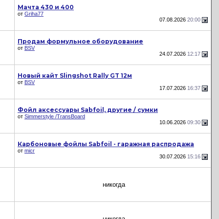
Мачта 430 и 400
от
Griha77
07.08.2026
20:00
Продам формульное оборудование
от
BSV
24.07.2026
12:17
Новый кайт Slingshot Rally GT 12м
от
BSV
17.07.2026
16:37
Фойл аксессуары Sabfoil, другие / сумки
от
Simmerstyle /TransBoard
10.06.2026
09:30
Карбоновые фойлы Sabfoil - гаражная распродажа
от
micr
30.07.2026
15:16
никогда
никогда