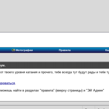
Фотографии
Правила
Ка
рум.
твоего уровня катания и прочего, тебе всегда тут будут рады и тебе тут
ироваться
.
можешь найти в разделах "правила" (вверху страницы) и "Эй! Админ"