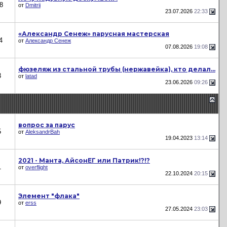
8
от
Dmitrii
23.07.2026
22:33
«Александр Сенеж» парусная мастерская
4
от
Александр Сенеж
07.08.2026
19:08
фюзеляж из стальной трубы (нержавейка), кто делал...
3
от
latad
23.06.2026
09:26
вопрос за парус
5
от
AleksandrBah
19.04.2023
13:14
2021 - Манта, АйсонЕГ или Патрик!?!?
1
от
overflight
22.10.2024
20:15
Элемент "флака"
9
от
erss
27.05.2024
23:03