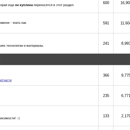
600
16,90
оторая еще
не куплена
переносятся в этот раздел.
авное - знать как.
591
11,60
241
8,99
иях технологии и материалы.
366
9,77
атчасти
235
6,77
133
2,17
исимости! :-)