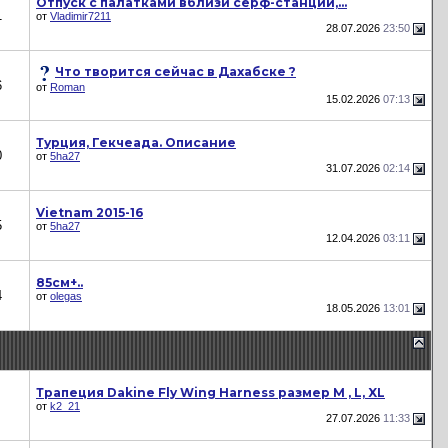
Отпуск с палатками вблизи сёрф-станций,...
1
от
Vladimir7211
28.07.2026
23:50
Что творится сейчас в Дахабске ?
6
от
Roman
15.02.2026
07:13
Турция, Гекчеада. Описание
0
от
5ha27
31.07.2026
02:14
Vietnam 2015-16
5
от
5ha27
12.04.2026
03:11
85см+..
4
от
olegas
18.05.2026
13:01
Трапеция Dakine Fly Wing Harness размер M , L, XL
от
k2_21
27.07.2026
11:33