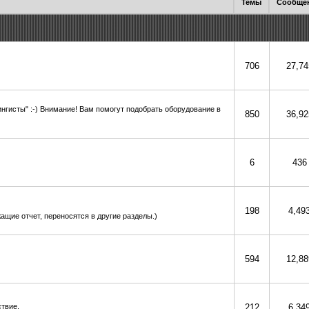
Темы
Сообще
706
27,74
ингисты" :-) Внимание! Вам помогут подобрать оборудование в
850
36,92
6
436
198
4,49
ащие отчет, переносятся в другие разделы.)
594
12,88
ствие.
212
6,34