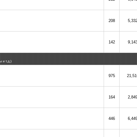
208
5,33
142
9,14
и т.д.)
975
21,51
164
2,84
446
6,44