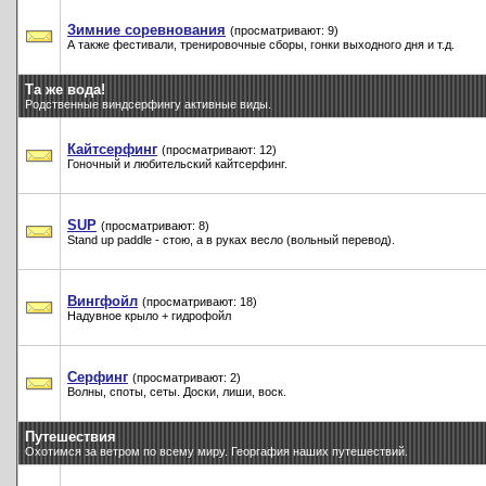
Зимние соревнования
(просматривают: 9)
А также фестивали, тренировочные сборы, гонки выходного дня и т.д.
Та же вода!
Родственные виндсерфингу активные виды.
Кайтсерфинг
(просматривают: 12)
Гоночный и любительский кайтсерфинг.
SUP
(просматривают: 8)
Stand up paddle - стою, а в руках весло (вольный перевод).
Вингфойл
(просматривают: 18)
Надувное крыло + гидрофойл
Серфинг
(просматривают: 2)
Волны, споты, сеты. Доски, лиши, воск.
Путешествия
Охотимся за ветром по всему миру. Георгафия наших путешествий.