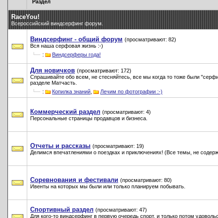
Раздел
RaceYou!
Всероссийский виндсерфинг форум.
Виндсерфинг - общий форум
(просматривают: 82)
Вся наша серфовая жизнь :-)
:
Виндсерферы года!
Для новичков
(просматривают: 172)
Спрашивайте обо всем, не стесняйтесь, все мы когда то тоже были "серф
разделе Матчасть.
:
Копилка знаний
,
Лечим по фотографии :-)
Коммерческий раздел
(просматривают: 4)
Персональные страницы продавцов и бизнеса.
Отчеты и рассказы
(просматривают: 19)
Делимся впечатлениями о поездках и приключениях! (Все темы, не содерж
Соревнования и фестивали
(просматривают: 80)
Ивенты на которых мы были или только планируем побывать.
Спортивный раздел
(просматривают: 47)
Для кого-то виндсерфинг в первую очередь спорт, и только потом удоволь