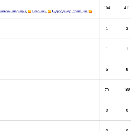
194
411
инители, шарниры
,
Плавники
,
Гидроодежда, трапеции
,
1
3
1
1
5
8
79
168
0
0
0
0