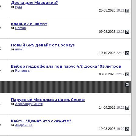
Доска для Маврикия?
0
от
ryaa
25.05.2026
19:21
плавник и шверт
9
от
Roman
09.08.2025
12:26
Новый GPS девайс от Locosys
5
от
mm7
10.10.2023
22:15
Выбор гидрофойла под парус 4,7, доска 105 литров
6
от
Romansa
03.08.2026
22:17
Парусные Монолыжи на оз. Сенеж
4
от
Александр Сенеж
14.04.2026
19:22
Кайты "Дюна"-что скажите?
9
от
Андрей-3-1
19.03.2026
19:22