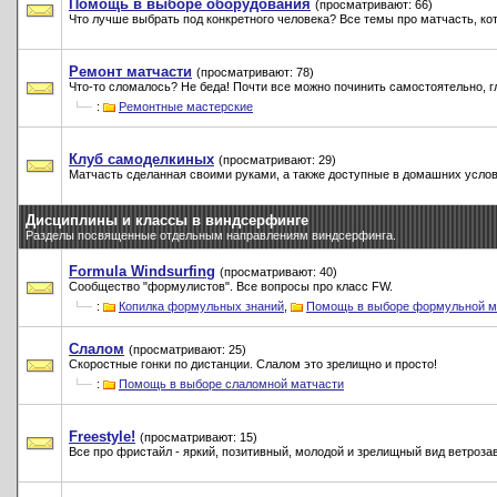
Помощь в выборе оборудования
(просматривают: 66)
Что лучше выбрать под конкретного человека? Все темы про матчасть, к
Ремонт матчасти
(просматривают: 78)
Что-то сломалось? Не беда! Почти все можно починить самостоятельно, гл
:
Ремонтные мастерские
Клуб самоделкиных
(просматривают: 29)
Матчасть сделанная своими руками, а также доступные в домашних услов
Дисциплины и классы в виндсерфинге
Разделы посвященные отдельным направлениям виндсерфинга.
Formula Windsurfing
(просматривают: 40)
Сообщество "формулистов". Все вопросы про класс FW.
:
Копилка формульных знаний
,
Помощь в выборе формульной м
Слалом
(просматривают: 25)
Скоростные гонки по дистанции. Слалом это зрелищно и просто!
:
Помощь в выборе слаломной матчасти
Freestyle!
(просматривают: 15)
Все про фристайл - яркий, позитивный, молодой и зрелищный вид ветрозав