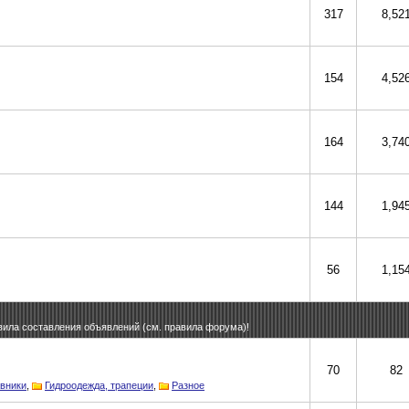
317
8,52
154
4,52
164
3,74
144
1,94
56
1,15
вила составления объявлений (см. правила форума)!
70
82
вники
,
Гидроодежда, трапеции
,
Разное