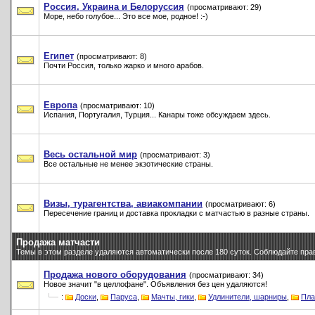
Россия, Украина и Белоруссия
(просматривают: 29)
Море, небо голубое... Это все мое, родное! :-)
Египет
(просматривают: 8)
Почти Россия, только жарко и много арабов.
Европа
(просматривают: 10)
Испания, Португалия, Турция... Канары тоже обсуждаем здесь.
Весь остальной мир
(просматривают: 3)
Все остальные не менее экзотические страны.
Визы, турагентства, авиакомпании
(просматривают: 6)
Пересечение границ и доставка прокладки с матчастью в разные страны.
Продажа матчасти
Темы в этом разделе удаляются автоматически после 180 суток. Соблюдайте пра
Продажа нового оборудования
(просматривают: 34)
Новое значит "в целлофане". Объявления без цен удаляются!
:
Доски
,
Паруса
,
Мачты, гики
,
Удлинители, шарниры
,
Пла