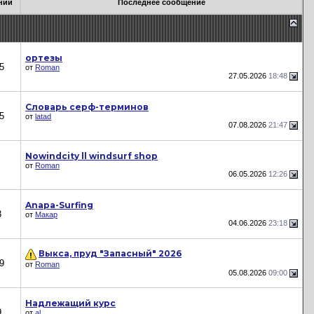
ний
Последнее сообщение
ортезы
5
от
Roman
27.05.2026
18:48
Словарь серф-терминов
5
от
latad
07.08.2026
21:47
Nowindcity ll windsurf shop
от
Roman
06.05.2026
12:26
Anapa-Surfing
3
от
Макар
04.06.2026
23:18
Выкса, пруд "Запасный" 2026
9
от
Roman
05.08.2026
09:00
Надлежащий курс
9
от
al