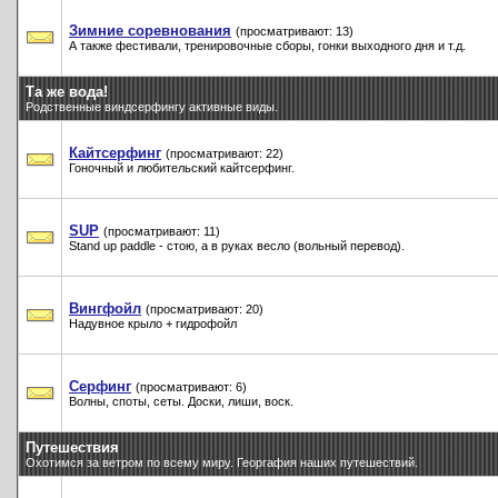
Зимние соревнования
(просматривают: 13)
А также фестивали, тренировочные сборы, гонки выходного дня и т.д.
Та же вода!
Родственные виндсерфингу активные виды.
Кайтсерфинг
(просматривают: 22)
Гоночный и любительский кайтсерфинг.
SUP
(просматривают: 11)
Stand up paddle - стою, а в руках весло (вольный перевод).
Вингфойл
(просматривают: 20)
Надувное крыло + гидрофойл
Серфинг
(просматривают: 6)
Волны, споты, сеты. Доски, лиши, воск.
Путешествия
Охотимся за ветром по всему миру. Георгафия наших путешествий.