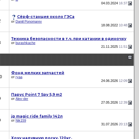
04.03.2024
16:37
Сёрф-станция около ГЭСа
2
от
Daniil Ponomarev
18.08.2022
10:48
Техника безопасности в т.ч. при катании в одиночку
3
от
burashkache
21.11.2025
11:51
Фонд мелких запчастей
0
от
ryaa
24.06.2026
12:09
Парус Point 7 Spy 5,9 m2
9
от
Alex-der
27.05.2026
12:39
jp magic ride family 142л
9
от
Nik159
31.07.2026
20:13
Хочу надувную доску. 120кг.