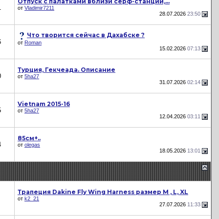
Отпуск с палатками вблизи сёрф-станций,...
1
от
Vladimir7211
28.07.2026
23:50
Что творится сейчас в Дахабске ?
6
от
Roman
15.02.2026
07:13
Турция, Гекчеада. Описание
0
от
5ha27
31.07.2026
02:14
Vietnam 2015-16
5
от
5ha27
12.04.2026
03:11
85см+..
4
от
olegas
18.05.2026
13:01
Трапеция Dakine Fly Wing Harness размер M , L, XL
от
k2_21
27.07.2026
11:33