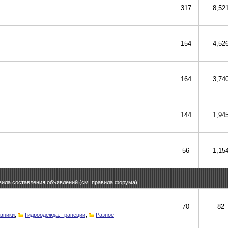
317
8,52
154
4,52
164
3,74
144
1,94
56
1,15
вила составления объявлений (см. правила форума)!
70
82
вники
,
Гидроодежда, трапеции
,
Разное