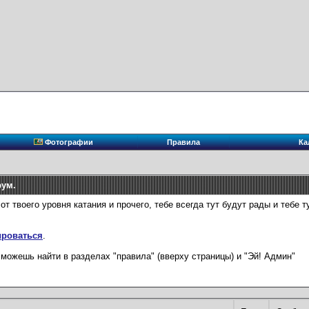
Фотографии
Правила
Ка
рум.
твоего уровня катания и прочего, тебе всегда тут будут рады и тебе тут
ироваться
.
можешь найти в разделах "правила" (вверху страницы) и "Эй! Админ"