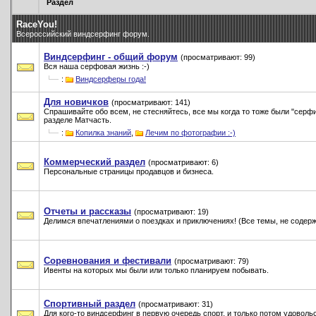
Раздел
RaceYou!
Всероссийский виндсерфинг форум.
Виндсерфинг - общий форум
(просматривают: 99)
Вся наша серфовая жизнь :-)
:
Виндсерферы года!
Для новичков
(просматривают: 141)
Спрашивайте обо всем, не стесняйтесь, все мы когда то тоже были "серф
разделе Матчасть.
:
Копилка знаний
,
Лечим по фотографии :-)
Коммерческий раздел
(просматривают: 6)
Персональные страницы продавцов и бизнеса.
Отчеты и рассказы
(просматривают: 19)
Делимся впечатлениями о поездках и приключениях! (Все темы, не содерж
Соревнования и фестивали
(просматривают: 79)
Ивенты на которых мы были или только планируем побывать.
Спортивный раздел
(просматривают: 31)
Для кого-то виндсерфинг в первую очередь спорт, и только потом удоволь