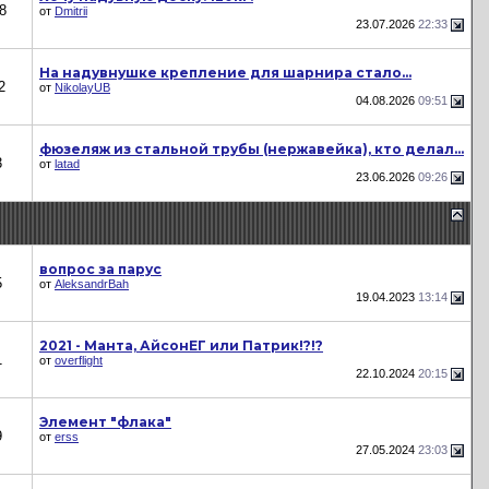
8
от
Dmitrii
23.07.2026
22:33
На надувнушке крепление для шарнира стало...
2
от
NikolayUB
04.08.2026
09:51
фюзеляж из стальной трубы (нержавейка), кто делал...
3
от
latad
23.06.2026
09:26
вопрос за парус
5
от
AleksandrBah
19.04.2023
13:14
2021 - Манта, АйсонЕГ или Патрик!?!?
1
от
overflight
22.10.2024
20:15
Элемент "флака"
9
от
erss
27.05.2024
23:03