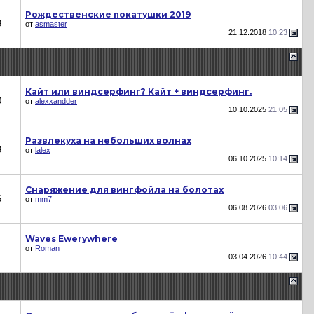
Рождественские покатушки 2019
9
от
asmaster
21.12.2018
10:23
Кайт или виндсерфинг? Кайт + виндсерфинг.
0
от
alexxandder
10.10.2025
21:05
Развлекуха на небольших волнах
9
от
lalex
06.10.2025
10:14
Снаряжение для вингфойла на болотах
6
от
mm7
06.08.2026
03:06
Waves Ewerywhere
от
Roman
03.04.2026
10:44