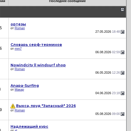
ний
Последнее сообщение
ортезы
5
от
Roman
27.05.2026
18:48
Словарь серф-терминов
6
от
mm7
06.08.2026
02:59
Nowindcity ll windsurf shop
от
Roman
06.05.2026
12:26
Anapa-Surfing
3
от
Макар
04.06.2026
23:18
Выкса, пруд "Запасный" 2026
9
от
Roman
05.08.2026
09:00
Надлежащий курс
9
от
al