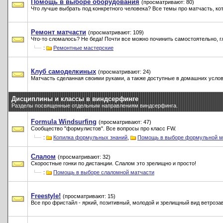
Помощь в выборе оборудования
(просматривают: 80)
Что лучше выбрать под конкретного человека? Все темы про матчасть, к
Ремонт матчасти
(просматривают: 109)
Что-то сломалось? Не беда! Почти все можно починить самостоятельно, гл
:
Ремонтные мастерские
Клуб самоделкиных
(просматривают: 24)
Матчасть сделанная своими руками, а также доступные в домашних услов
Дисциплины и классы в виндсерфинге
Разделы посвященные отдельным направлениям виндсерфинга.
Formula Windsurfing
(просматривают: 47)
Сообщество "формулистов". Все вопросы про класс FW.
:
Копилка формульных знаний
,
Помощь в выборе формульной м
Слалом
(просматривают: 32)
Скоростные гонки по дистанции. Слалом это зрелищно и просто!
:
Помощь в выборе слаломной матчасти
Freestyle!
(просматривают: 15)
Все про фристайл - яркий, позитивный, молодой и зрелищный вид ветрозав