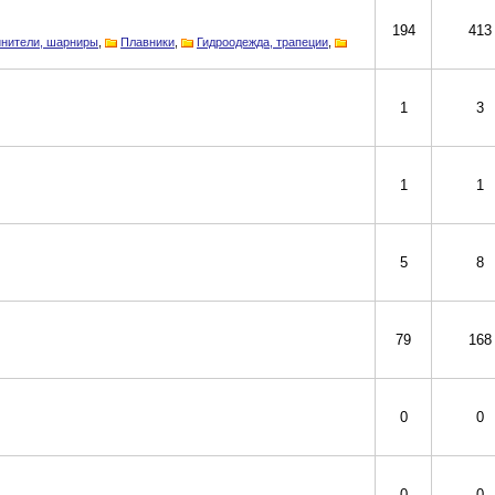
194
413
инители, шарниры
,
Плавники
,
Гидроодежда, трапеции
,
1
3
1
1
5
8
79
168
0
0
0
0