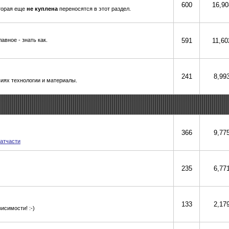
600
16,90
оторая еще
не куплена
переносятся в этот раздел.
авное - знать как.
591
11,60
241
8,99
иях технологии и материалы.
366
9,77
атчасти
235
6,77
133
2,17
исимости! :-)