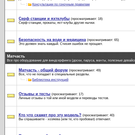
:
Консультации по гоночным правилам
Серф станции и яхтклубы
(просматривают: 18)
Серф-станции, прокаты, яхт-клубы другие нычки.
Безопасность на воде и медицина
(просматривают: 65)
Это должен знать каждый. Стихия ошибок не прощает.
Матчасть
Все про оборудование для виндсерфинга (доски, паруса, мачты, полезные девайсы 
Матчасть - общий форум
(просматривают: 49)
Все, что не попадает в специальные разделы.
:
Библиотека инструкций
Отзывы и тесты
(просматривают: 17)
Личные отзывы о той или иной модели и переводы тестов.
Кто что скажет про эту модель?
(просматривают: 40)
Вы спрашиваете - хозяева (или те, кто пробовал) отвечают.