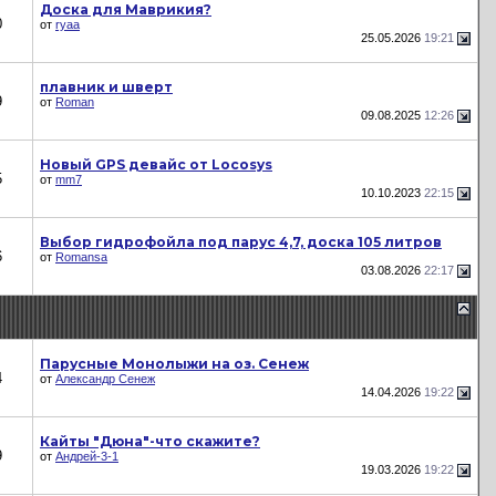
Доска для Маврикия?
0
от
ryaa
25.05.2026
19:21
плавник и шверт
9
от
Roman
09.08.2025
12:26
Новый GPS девайс от Locosys
5
от
mm7
10.10.2023
22:15
Выбор гидрофойла под парус 4,7, доска 105 литров
6
от
Romansa
03.08.2026
22:17
Парусные Монолыжи на оз. Сенеж
4
от
Александр Сенеж
14.04.2026
19:22
Кайты "Дюна"-что скажите?
9
от
Андрей-3-1
19.03.2026
19:22