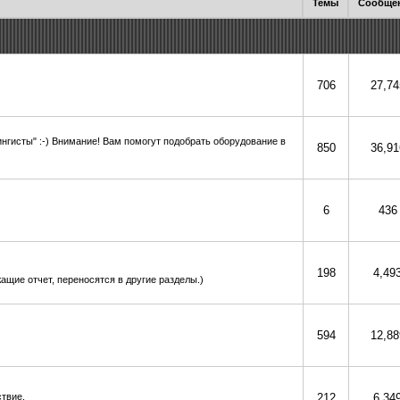
Темы
Сообще
706
27,74
ингисты" :-) Внимание! Вам помогут подобрать оборудование в
850
36,91
6
436
198
4,49
ащие отчет, переносятся в другие разделы.)
594
12,88
ствие.
212
6,34