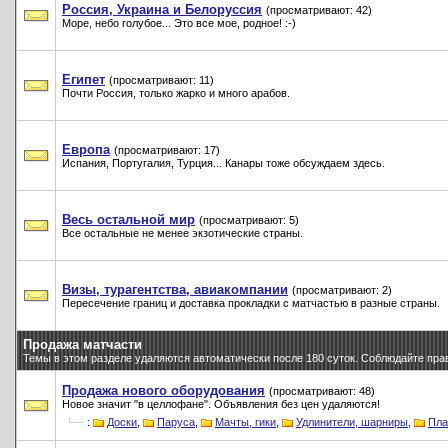
Россия, Украина и Белоруссия
(просматривают: 42)
Море, небо голубое... Это все мое, родное! :-)
Египет
(просматривают: 11)
Почти Россия, только жарко и много арабов.
Европа
(просматривают: 17)
Испания, Португалия, Турция... Канары тоже обсуждаем здесь.
Весь остальной мир
(просматривают: 5)
Все остальные не менее экзотические страны.
Визы, турагентства, авиакомпании
(просматривают: 2)
Пересечение границ и доставка прокладки с матчастью в разные страны.
Продажа матчасти
Темы в этом разделе удаляются автоматически после 180 суток. Соблюдайте пра
Продажа нового оборудования
(просматривают: 48)
Новое значит "в целлофане". Объявления без цен удаляются!
:
Доски
,
Паруса
,
Мачты, гики
,
Удлинители, шарниры
,
Пла