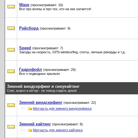
Wave
(просматривают: 16)
Все про волны и про тех, кто на них катается!
Рейсборд
(просматривают: 9)
Speed
(просматривают: 7)
Заезды на скорость, GPS-windsurfing, споты, личные рекорды и т.д.
Гидрофойл
(просматривают: 29)
Все о подводных крыльях
Зимний виндсерфинг и сноукайтинг
Снег, мороз и ветер - не повод сидеть дома!
Зимний виндсерфинг
(просматривают: 22)
:
Матчасть для зимнего виндсерфинга
Зимний кайтинг
(просматривают: 8)
:
Матчасть для зимнего кайтинга