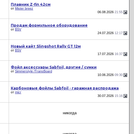
Плавник Z-fin 42см
от
Mister breez
06.08.2026
21:55
Продам формульное оборудование
от
BSV
24.07.2026
12:17
Новый кайт Slingshot Rally GT 12м
от
BSV
17.07.2026
16:37
Фойл аксессуары Sabfoil, другие / сумки
от
Simmerstyle /TransBoard
10.06.2026
09:30
Карбоновые фойлы Sabfoil - гаражная распродажа
от
micr
30.07.2026
15:16
никогда
никогда