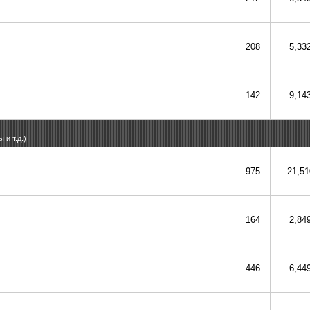
208
5,33
142
9,14
и т.д.)
975
21,51
164
2,84
446
6,44